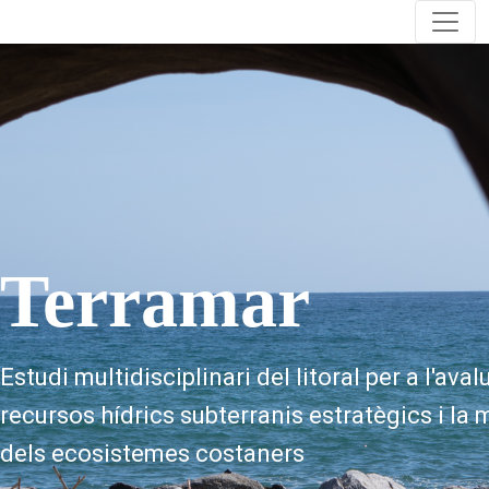
Terramar
Estudi multidisciplinari del litoral per a l'ava
recursos hídrics subterranis estratègics i la m
dels ecosistemes costaners